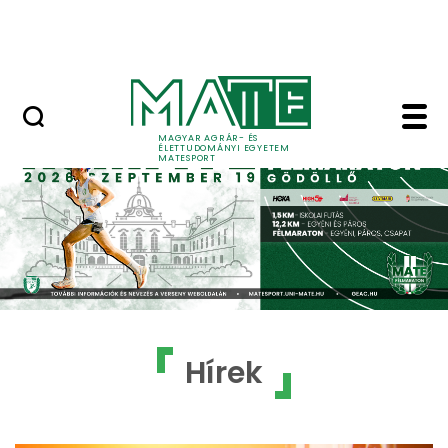
Kezdőlap
Ugrás a fő tartalomhoz
II. MATE TRUMPF Félmaraton
Home - MATESport
MAGYAR AGRÁR- ÉS
ÉLETTUDOMÁNYI EGYETEM
MATESPORT
Hírek