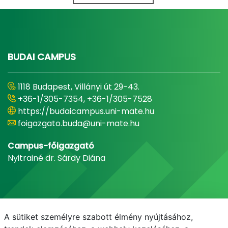
BUDAI CAMPUS
1118 Budapest, Villányi út 29-43.
+36-1/305-7354, +36-1/305-7528
https://budaicampus.uni-mate.hu
foigazgato.buda@uni-mate.hu
Campus-főigazgató
Nyitrainé dr. Sárdy Diána
A sütiket személyre szabott élmény nyújtásához,