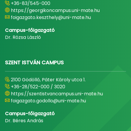
+36-83/545-000
https://georgikoncampus.uni-mate.hu
foigazgato.keszthely@uni-mate.hu
Campus-főigazgató
Dr. Rózsa László
SZENT ISTVÁN CAMPUS
2100 Gödöllő, Páter Károly utca 1.
+36-28/522-000 / 3020
https://szentistvancampus.uni-mate.hu
foigazgato.godollo@uni-mate.hu
Campus-főigazgató
Dr. Béres András