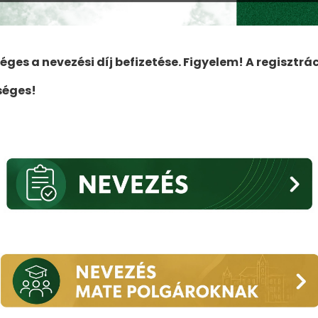
ges a nevezési díj befizetése. Figyelem! A regisztrác
séges!