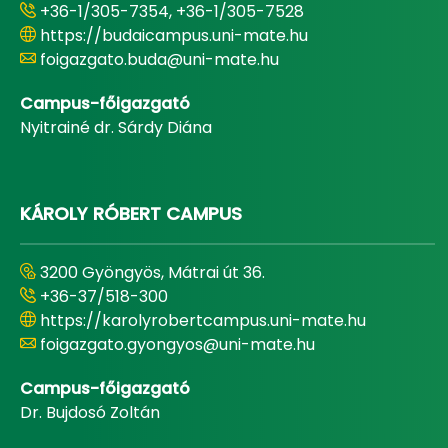
+36-1/305-7354, +36-1/305-7528
https://budaicampus.uni-mate.hu
foigazgato.buda@uni-mate.hu
Campus-főigazgató
Nyitrainé dr. Sárdy Diána
KÁROLY RÓBERT CAMPUS
3200 Gyöngyös, Mátrai út 36.
+36-37/518-300
https://karolyrobertcampus.uni-mate.hu
foigazgato.gyongyos@uni-mate.hu
Campus-főigazgató
Dr. Bujdosó Zoltán