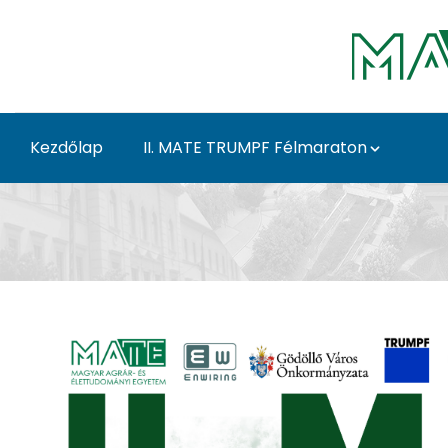
Ugrás a fő tartalomhoz
Kezdőlap
II. MATE TRUMPF Félmaraton
Nevezés - MATESport